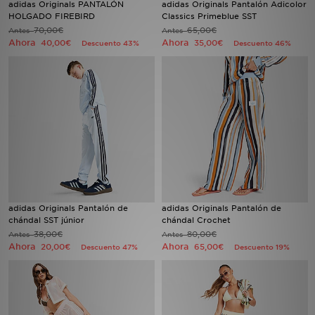
adidas Originals PANTALÓN
adidas Originals Pantalón Adicolor
HOLGADO FIREBIRD
Classics Primeblue SST
70,00€
65,00€
Antes
MI JD
Antes
Ahora
Ahora
40,00€
35,00€
Descuento 43%
Descuento 46%
adidas Originals Pantalón de
adidas Originals Pantalón de
chándal SST júnior
chándal Crochet
38,00€
80,00€
Antes
Antes
Ahora
Ahora
20,00€
65,00€
Descuento 47%
Descuento 19%