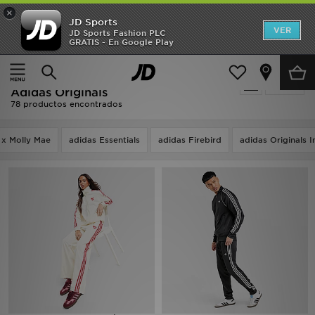
×
JD Sports
Hombre
VER
JD Sports Fashion PLC
GRATIS - En Google Play
Página principal
Adidas Pantalones De Chandal - Adidas Originals
Mujer
Adidas Pantalones De Chandal -
Filtrar
Niños
Adidas Originals
78 productos encontrados
Accesorios
 x Molly Mae
adidas Essentials
adidas Firebird
adidas Originals I
Estilo
Ver Marcas
Deportes & Fitness
JD Fútbol
Ofertas
TARJETA REGALO