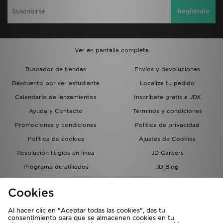
Regístrate
Ver en pantalla completa
Buscador de tiendas
Envíos y devoluciones
Descuento por ser estudiante
Localiza tu pedido
Calendario de lanzamientos
Inscríbete gratis a JDX
Ayuda y Contacto
Términos y condiciones
Promociones y condiciones
Política de privacidad
Política de cookies
Ajustes de Cookies
Resolución litigios en línea
JD Careers
Programa de afiliados
JD Blog
Sistema interno de información
del grupo JD - Whistleblowing
Cookies
Al hacer clic en "Aceptar todas las cookies", das tu
consentimiento para que se almacenen cookies en tu