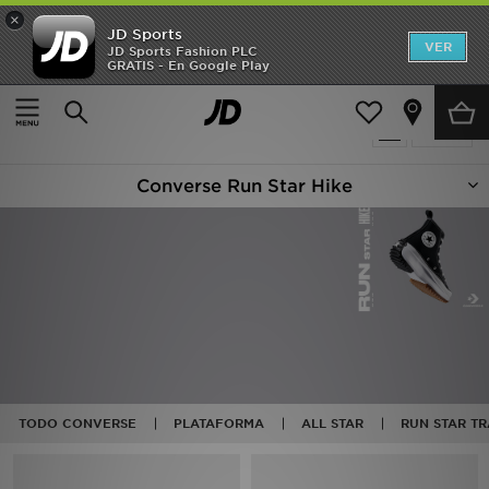
×
JD Sports
Hombre
VER
JD Sports Fashion PLC
GRATIS - En Google Play
Página principal
Converse Run Star Hike
Mujer
2 productos encontrados
Filtrar
Niños
Converse Run Star Hike
Accesorios
Estilo
Ver Marcas
Deportes & Fitness
JD Fútbol
TODO CONVERSE
PLATAFORMA
ALL STAR
RUN STAR TR
Ofertas
TARJETA REGALO