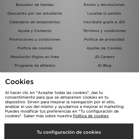
Buscador de tiendas
Envíos y devoluciones
Descuento por ser estudiante
Localiza tu pedido
Calendario de lanzamientos
Inscríbete gratis a JDX
Ayuda y Contacto
Términos y condiciones
Promociones y condiciones
Política de privacidad
Política de cookies
Ajustes de Cookies
Resolución litigios en línea
JD Careers
Programa de afiliados
JD Blog
Sistema interno de información
del grupo JD - Whistleblowing
Cookies
Al hacer clic en "Aceptar todas las cookies", das tu
consentimiento para que se almacenen cookies en tu
dispositivo. Sirven para mejorar la navegación por el sitio,
analizar el uso del mismo y ayudarnos a mejorar el marketing.
Puedes modificar tus preferencias en "Tu configuración de
cookies". Saber más sobre nuestra
Política de cookies
Selecciona País
Tu configuración de cookies
España