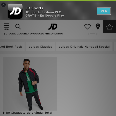
×
JD Sports
Hombre
VER
JD Sports Fashion PLC
GRATIS - En Google Play
Página principal
Fútbol - Nike T90 Textiles
Mujer
Fútbol - Nike T90 Textiles
Filtrar
Niños
{productCount} producto encontrado
Accesorios
trol Boot Pack
adidas Classics
adidas Originals Handball Spezial
Estilo
Ver Marcas
Deportes & Fitness
JD Fútbol
Ofertas
Nike Chaqueta de chándal Total
TARJETA REGALO