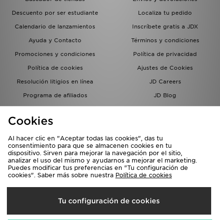
Descuento por ser estudiante
Localiza tu pedido
Calendario de lanzamientos
Inscríbete gratis a JDX
Ayuda y Contacto
Términos y condiciones
Promociones y condiciones
Política de privacidad
Política de cookies
Ajustes de Cookies
Resolución litigios en línea
JD Careers
Programa de afiliados
JD Blog
Sistema interno de información
del grupo JD - Whistleblowing
Cookies
Al hacer clic en "Aceptar todas las cookies", das tu
consentimiento para que se almacenen cookies en tu
dispositivo. Sirven para mejorar la navegación por el sitio,
analizar el uso del mismo y ayudarnos a mejorar el marketing.
Puedes modificar tus preferencias en "Tu configuración de
cookies". Saber más sobre nuestra
Política de cookies
Selecciona País
Tu configuración de cookies
España