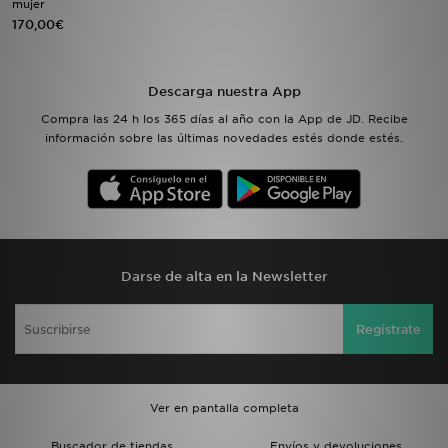
mujer
170,00€
MI JD
Descarga nuestra App
Compra las 24 h los 365 días al año con la App de JD. Recibe
información sobre las últimas novedades estés donde estés.
Darse de alta en la Newsletter
Regístrate
Ver en pantalla completa
Buscador de tiendas
Envíos y devoluciones