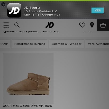
×
JD Sports
Hombre
VER
JD Sports Fashion PLC
GRATIS - En Google Play
Página principal
Ugg Classic Mini
Mujer
Ugg Classic Mini
Filtrar
Niños
{productCount} producto encontrado
Accesorios
t AMP
Performance Running
Salomon XT-Whisper
Vans Authenti
Estilo
Ver Marcas
Deportes & Fitness
JD Fútbol
Ofertas
UGG Botas Classic Ultra Mini para
TARJETA REGALO