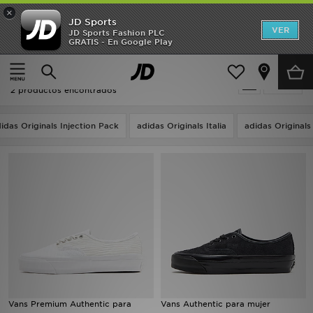
×
JD Sports
Hombre
VER
JD Sports Fashion PLC
GRATIS - En Google Play
Página principal
Oferta | Vans Authentic
Mujer
Oferta | Vans Authentic
Filtrar
Niños
2 productos encontrados
Accesorios
idas Originals Injection Pack
adidas Originals Italia
adidas Original
Estilo
Ver Marcas
Deportes & Fitness
JD Fútbol
Ofertas
Vans Premium Authentic para
Vans Authentic para mujer
TARJETA REGALO