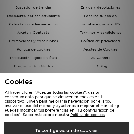
Buscador de tiendas
Envíos y devoluciones
Descuento por ser estudiante
Localiza tu pedido
Calendario de lanzamientos
Inscríbete gratis a JDX
Ayuda y Contacto
Términos y condiciones
Promociones y condiciones
Política de privacidad
Política de cookies
Ajustes de Cookies
Resolución litigios en línea
JD Careers
Programa de afiliados
JD Blog
Sistema interno de información
del grupo JD - Whistleblowing
Cookies
Al hacer clic en "Aceptar todas las cookies", das tu
consentimiento para que se almacenen cookies en tu
dispositivo. Sirven para mejorar la navegación por el sitio,
analizar el uso del mismo y ayudarnos a mejorar el marketing.
Puedes modificar tus preferencias en "Tu configuración de
cookies". Saber más sobre nuestra
Política de cookies
Selecciona País
Tu configuración de cookies
España