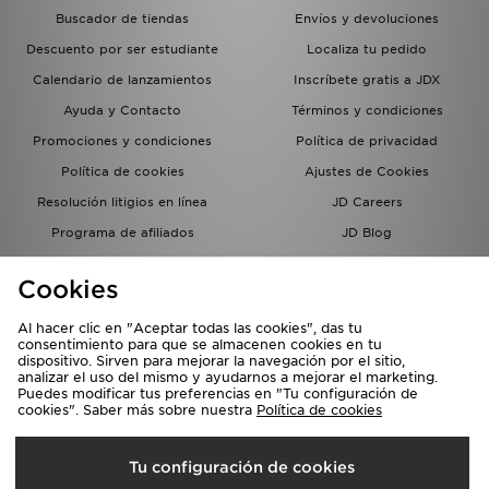
Buscador de tiendas
Envíos y devoluciones
Descuento por ser estudiante
Localiza tu pedido
Calendario de lanzamientos
Inscríbete gratis a JDX
Ayuda y Contacto
Términos y condiciones
Promociones y condiciones
Política de privacidad
Política de cookies
Ajustes de Cookies
Resolución litigios en línea
JD Careers
Programa de afiliados
JD Blog
Sistema interno de información
del grupo JD - Whistleblowing
Cookies
Al hacer clic en "Aceptar todas las cookies", das tu
consentimiento para que se almacenen cookies en tu
dispositivo. Sirven para mejorar la navegación por el sitio,
analizar el uso del mismo y ayudarnos a mejorar el marketing.
Puedes modificar tus preferencias en "Tu configuración de
cookies". Saber más sobre nuestra
Política de cookies
Selecciona País
Tu configuración de cookies
España