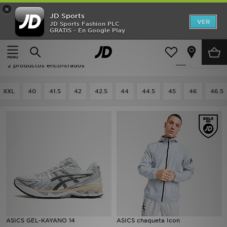
×
JD Sports
Hombre
VER
JD Sports Fashion PLC
GRATIS - En Google Play
Página principal
Hombre
Mujer
Hombre - ASICS Street Style
Filtrar
Niños
2 productos encontrados
Accesorios
XXL
40
41.5
42
42.5
44
44.5
45
46
46.5
Estilo
Ver Marcas
Deportes & Fitness
JD Fútbol
Ofertas
ASICS GEL-KAYANO 14
ASICS chaqueta Icon
TARJETA REGALO