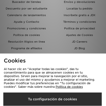
Buscador de tiendas
Envíos y devoluciones
Descuento por ser estudiante
Localiza tu pedido
Calendario de lanzamientos
Inscríbete gratis a JDX
Ayuda y Contacto
Términos y condiciones
Promociones y condiciones
Política de privacidad
Política de cookies
Ajustes de Cookies
Resolución litigios en línea
JD Careers
Programa de afiliados
JD Blog
Sistema interno de información
del grupo JD - Whistleblowing
Cookies
Al hacer clic en "Aceptar todas las cookies", das tu
consentimiento para que se almacenen cookies en tu
dispositivo. Sirven para mejorar la navegación por el sitio,
analizar el uso del mismo y ayudarnos a mejorar el marketing.
Puedes modificar tus preferencias en "Tu configuración de
cookies". Saber más sobre nuestra
Política de cookies
Selecciona País
Tu configuración de cookies
España