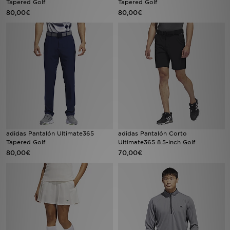
Tapered Golf
Tapered Golf
80,00€
80,00€
MI JD
adidas Pantalón Ultimate365
adidas Pantalón Corto
Tapered Golf
Ultimate365 8.5-inch Golf
80,00€
70,00€