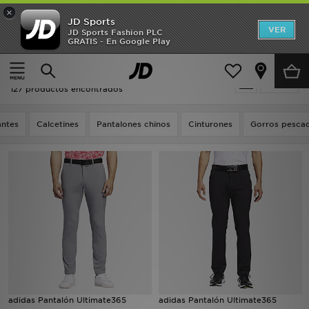
×
JD Sports
Hombre
VER
JD Sports Fashion PLC
GRATIS - En Google Play
Página principal
Adidas Golf
Mujer
Adidas Golf
Filtrar
Niños
127 productos encontrados
Accesorios
ntes
Calcetines
Pantalones chinos
Cinturones
Gorros pesca
Estilo
Ver Marcas
Deportes & Fitness
JD Fútbol
Ofertas
adidas Pantalón Ultimate365
adidas Pantalón Ultimate365
TARJETA REGALO