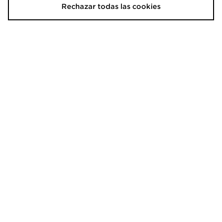
Rechazar todas las cookies
adidas Gorra De Golf Performance
adidas Bolsa Golf
Crestable
70,00€
18,00€
adidas Conjunto Con Pantalón
adidas Pantalón Ultimate365 5-
Corto 18 Cm Ultimate 365
pocket
80,00€
85,00€