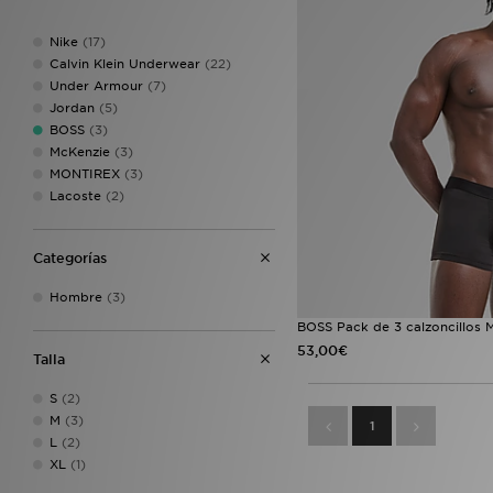
Nike
(17)
Calvin Klein Underwear
(22)
Under Armour
(7)
Jordan
(5)
BOSS
(3)
McKenzie
(3)
MONTIREX
(3)
Lacoste
(2)
Categorías
Hombre
(3)
BOSS Pack de 3 calzoncillos M
53,00€
Talla
S
(2)
M
(3)
1
L
(2)
XL
(1)