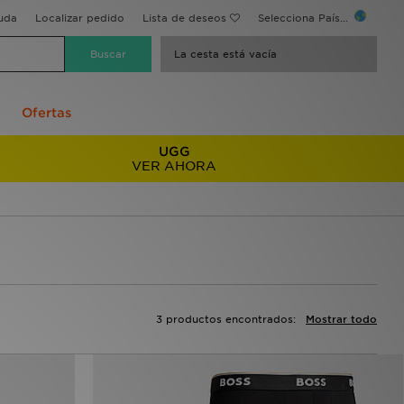
uda
Localizar pedido
Lista de deseos
Selecciona País...
La cesta está vacía
Ofertas
UGG
VER AHORA
3 productos encontrados:
Mostrar todo