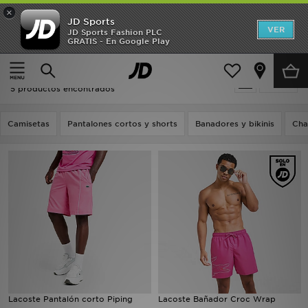
×
JD Sports
Hombre
VER
JD Sports Fashion PLC
GRATIS - En Google Play
Página principal
Rosa Lacoste
Mujer
Rosa Lacoste
Filtrar
Niños
5 productos encontrados
Accesorios
Camisetas
Pantalones cortos y shorts
Banadores y bikinis
Cha
Estilo
Ver Marcas
Deportes & Fitness
JD Fútbol
Ofertas
Lacoste Pantalón corto Piping
Lacoste Bañador Croc Wrap
TARJETA REGALO