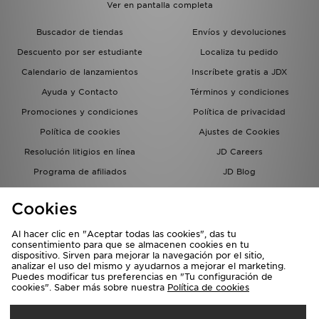
Ver en pantalla completa
Buscador de tiendas
Envíos y devoluciones
Descuento por ser estudiante
Localiza tu pedido
Calendario de lanzamientos
Inscríbete gratis a JDX
Ayuda y Contacto
Términos y condiciones
Promociones y condiciones
Política de privacidad
Política de cookies
Ajustes de Cookies
Resolución litigios en línea
JD Careers
Programa de afiliados
JD Blog
Sistema interno de información
del grupo JD - Whistleblowing
Cookies
Al hacer clic en "Aceptar todas las cookies", das tu
consentimiento para que se almacenen cookies en tu
dispositivo. Sirven para mejorar la navegación por el sitio,
analizar el uso del mismo y ayudarnos a mejorar el marketing.
Puedes modificar tus preferencias en "Tu configuración de
cookies". Saber más sobre nuestra
Política de cookies
Selecciona País