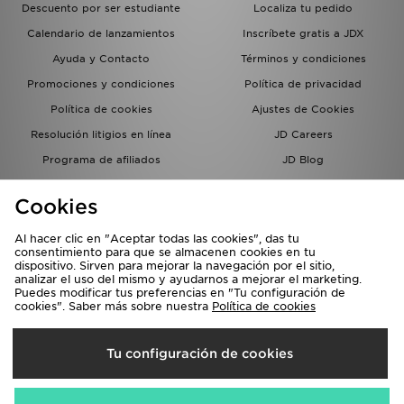
Descuento por ser estudiante
Localiza tu pedido
Calendario de lanzamientos
Inscríbete gratis a JDX
Ayuda y Contacto
Términos y condiciones
Promociones y condiciones
Política de privacidad
Política de cookies
Ajustes de Cookies
Resolución litigios en línea
JD Careers
Programa de afiliados
JD Blog
Sistema interno de información
del grupo JD - Whistleblowing
Cookies
Al hacer clic en "Aceptar todas las cookies", das tu
consentimiento para que se almacenen cookies en tu
dispositivo. Sirven para mejorar la navegación por el sitio,
analizar el uso del mismo y ayudarnos a mejorar el marketing.
Puedes modificar tus preferencias en "Tu configuración de
cookies". Saber más sobre nuestra
Política de cookies
Selecciona País
Tu configuración de cookies
España