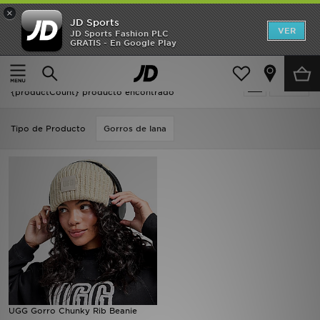
×
JD Sports
Hombre
VER
JD Sports Fashion PLC
GRATIS - En Google Play
Página principal
Crema UGG
Mujer
Crema UGG
Filtrar
Niños
{productCount} producto encontrado
Accesorios
Tipo de Producto
Gorros de lana
Estilo
Ver Marcas
Deportes & Fitness
JD Fútbol
Ofertas
UGG Gorro Chunky Rib Beanie
TARJETA REGALO