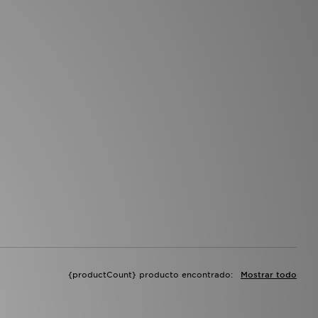
{productCount} producto encontrado:
Mostrar todo