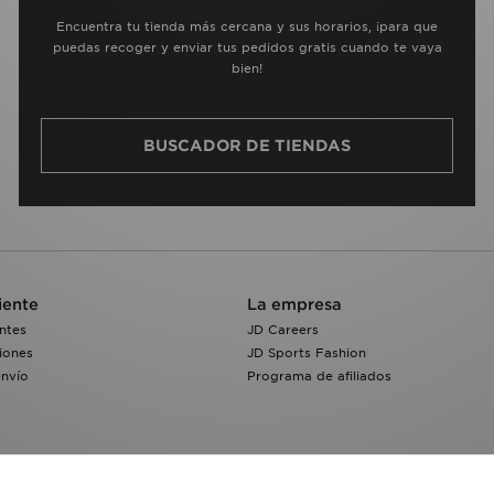
Encuentra tu tienda más cercana y sus horarios, ¡para que
puedas recoger y enviar tus pedidos gratis cuando te vaya
bien!
BUSCADOR DE TIENDAS
iente
La empresa
ntes
JD Careers
iones
JD Sports Fashion
envío
Programa de afiliados