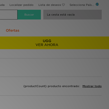
uda
Localizar pedido
Lista de deseos
Selecciona País...
La cesta está vacía
Ofertas
UGG
VER AHORA
{productCount} producto encontrado:
Mostrar todo