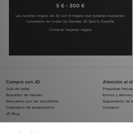
5 € - 300 €
Las tarjetas regalo de JD son el regalo que estabas buscando.
Canjeables en todas las tiendas JD Sports España.
Comprar tarjetas regalo
Compra con JD
Atención al cl
Guía de tallas
Preguntas frecue
Buscador de tiendas
Envíos y devoluc
Descuento por ser estudiante
Seguimiento de 
Calendario de lanzamientos
Contacto
JD Blog