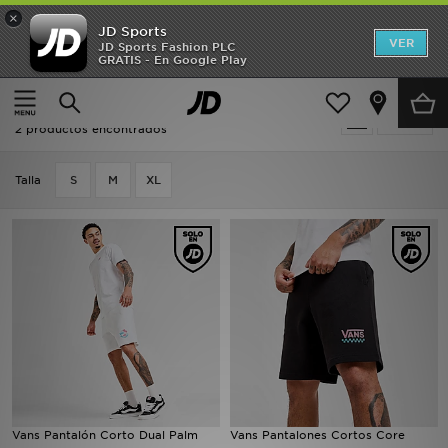
×
JD Sports
Hombre
VER
JD Sports Fashion PLC
GRATIS - En Google Play
Página principal
Vans Pantalones Cortos Y Shorts
Mujer
Vans Pantalones Cortos Y Shorts
Filtrar
Niños
2 productos encontrados
Accesorios
Talla
S
M
XL
Estilo
Ver Marcas
Deportes & Fitness
JD Fútbol
Ofertas
Vans Pantalón Corto Dual Palm
Vans Pantalones Cortos Core
TARJETA REGALO