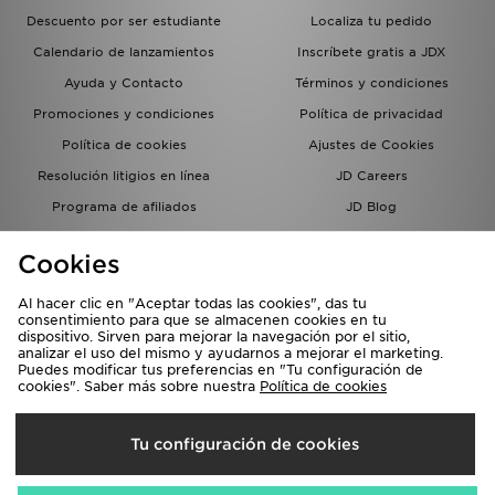
Descuento por ser estudiante
Localiza tu pedido
Calendario de lanzamientos
Inscríbete gratis a JDX
Ayuda y Contacto
Términos y condiciones
Promociones y condiciones
Política de privacidad
Política de cookies
Ajustes de Cookies
Resolución litigios en línea
JD Careers
Programa de afiliados
JD Blog
Sistema interno de información
del grupo JD - Whistleblowing
Cookies
Al hacer clic en "Aceptar todas las cookies", das tu
consentimiento para que se almacenen cookies en tu
dispositivo. Sirven para mejorar la navegación por el sitio,
analizar el uso del mismo y ayudarnos a mejorar el marketing.
Puedes modificar tus preferencias en "Tu configuración de
cookies". Saber más sobre nuestra
Política de cookies
Selecciona País
Tu configuración de cookies
España