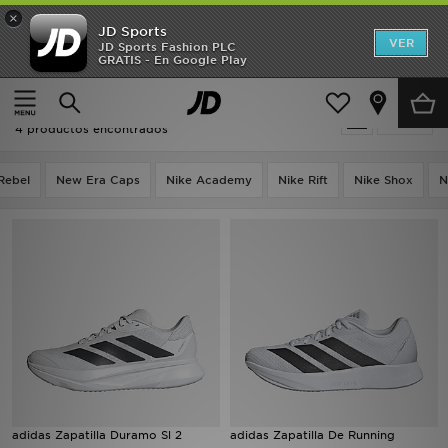
×
JD Sports
Hombre
VER
JD Sports Fashion PLC
GRATIS - En Google Play
Página principal
Mujer
Mujer
Mujer - Adidas Duramo
Filtrar
Niños
4 productos encontrados
Accesorios
Rebel
New Era Caps
Nike Academy
Nike Rift
Nike Shox
N
Estilo
Ver Marcas
Deportes & Fitness
JD Fútbol
Ofertas
adidas Zapatilla Duramo Sl 2
adidas Zapatilla De Running
TARJETA REGALO