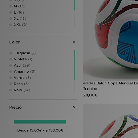
S
(17)
M
(17)
L
(16)
XL
(15)
XXL
(2)
0-3 años
(2)
un tamaño
(8)
Color
2XL
(12)
2XS
(11)
Turquesa
(1)
SIZE 1
(1)
Violeta
(1)
Azul
(29)
Amarillo
(3)
Verde
(5)
adidas Balón Copa Mundial De
Rosa
(3)
Training
Rojo
(14)
28,00€
Negro
(37)
Blanco
(29)
Precio
Multicolor
(1)