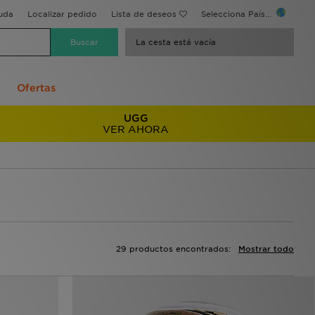
uda
Localizar pedido
Lista de deseos
Selecciona País...
La cesta está vacía
Ofertas
UGG
VER AHORA
29 productos encontrados:
Mostrar todo