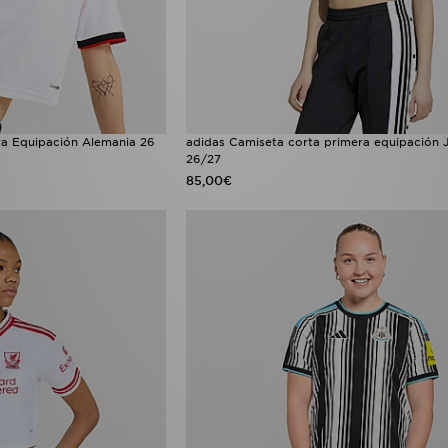
ra Equipación Alemania 26
adidas Camiseta corta primera equipación 
26/27
85,00€