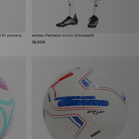
/27 primera
adidas Pantalón Corto Entrada26
18,00€