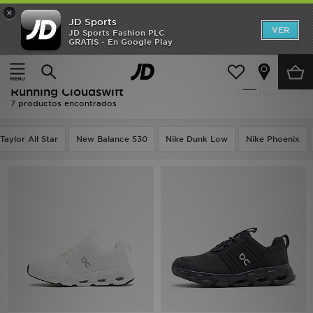
×
JD Sports
Hombre
VER
JD Sports Fashion PLC
GRATIS - En Google Play
Página principal
Niños
Calzado infantil (tallas 28-35)
Mujer
Calzado infantil (tallas 28-35) - On
Filtrar
Niños
Running Cloudswift
7 productos encontrados
Accesorios
aylor All Star
New Balance 530
Nike Dunk Low
Nike Phoenix
Estilo
Ver Marcas
Deportes & Fitness
JD Fútbol
Ofertas
TARJETA REGALO