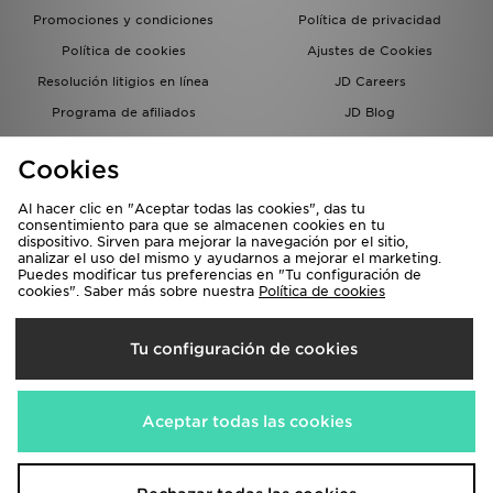
Promociones y condiciones
Política de privacidad
Política de cookies
Ajustes de Cookies
Resolución litigios en línea
JD Careers
Programa de afiliados
JD Blog
Sistema interno de información
del grupo JD - Whistleblowing
Cookies
Al hacer clic en "Aceptar todas las cookies", das tu
consentimiento para que se almacenen cookies en tu
dispositivo. Sirven para mejorar la navegación por el sitio,
analizar el uso del mismo y ayudarnos a mejorar el marketing.
Puedes modificar tus preferencias en "Tu configuración de
cookies". Saber más sobre nuestra
Política de cookies
Selecciona País
Tu configuración de cookies
España
Aceptamos las siguientes formas de pago
Aceptar todas las cookies
Visita nuestra página corporativa en
www.jdplc.com