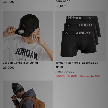
para bebé
35,00€
28,00€
MI JD
Jordan Gorra Rise Júnior
Jordan Pack de 3 calzoncillos
júnior
23,00€
30,00€
Antes
Ahora
20,00€
Descuento 33%