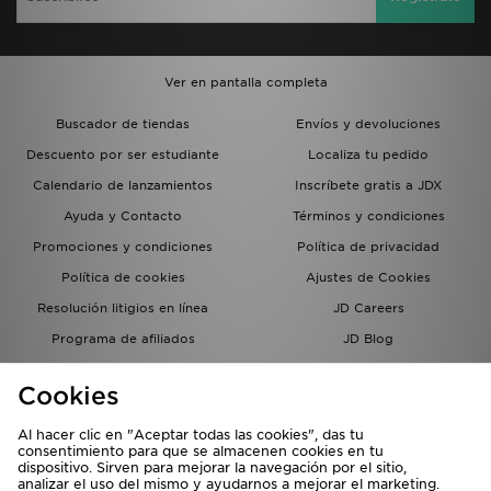
Ver en pantalla completa
Buscador de tiendas
Envíos y devoluciones
Descuento por ser estudiante
Localiza tu pedido
Calendario de lanzamientos
Inscríbete gratis a JDX
Ayuda y Contacto
Términos y condiciones
Promociones y condiciones
Política de privacidad
Política de cookies
Ajustes de Cookies
Resolución litigios en línea
JD Careers
Programa de afiliados
JD Blog
Sistema interno de información
del grupo JD - Whistleblowing
Cookies
Al hacer clic en "Aceptar todas las cookies", das tu
consentimiento para que se almacenen cookies en tu
dispositivo. Sirven para mejorar la navegación por el sitio,
analizar el uso del mismo y ayudarnos a mejorar el marketing.