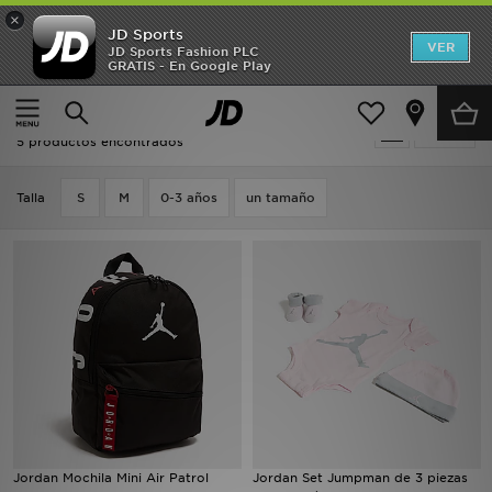
×
JD Sports
Hombre
VER
JD Sports Fashion PLC
GRATIS - En Google Play
Página principal
Niños
Mujer
Niños - Jordan Accesorios
Filtrar
Niños
5 productos encontrados
Accesorios
Talla
S
M
0-3 años
un tamaño
Estilo
Ver Marcas
Deportes & Fitness
JD Fútbol
Ofertas
Jordan Mochila Mini Air Patrol
Jordan Set Jumpman de 3 piezas
TARJETA REGALO