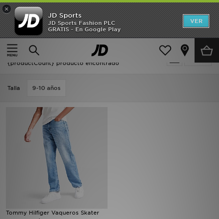
×
JD Sports
Hombre
VER
JD Sports Fashion PLC
GRATIS - En Google Play
Página principal
Niños
Mujer
Niños - Tommy Hilfiger Loungewear
Filtrar
Niños
{productCount} producto encontrado
Accesorios
Talla
9-10 años
Estilo
Ver Marcas
Deportes & Fitness
JD Fútbol
Ofertas
Tommy Hilfiger Vaqueros Skater
TARJETA REGALO