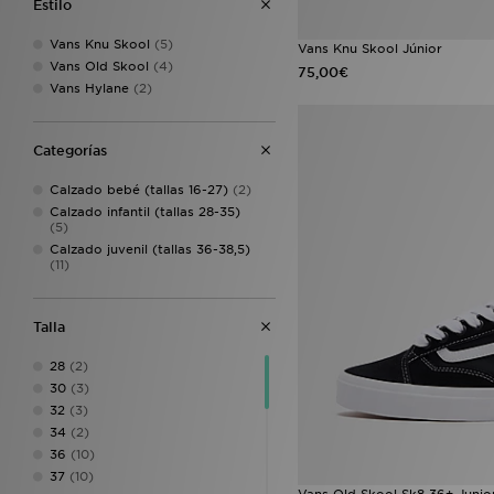
Estilo
Unlike Humans
(35)
Crocs
(33)
Vans Knu Skool
(5)
Vans Knu Skool Júnior
Hoodrich
(33)
Vans Old Skool
(4)
75,00€
ASICS
(31)
Vans Hylane
(2)
PUMA
(30)
On Running
(23)
Reebok
(20)
Categorías
Vans
(18)
Calzado bebé (tallas 16-27)
(2)
Technicals
(13)
Calzado infantil (tallas 28-35)
HOKA
(12)
(5)
Lacoste
(10)
Calzado juvenil (tallas 36-38,5)
Birkenstock
(8)
(11)
DC Shoes
(8)
Saucony
(8)
UGG
(6)
Talla
Havaianas
(5)
28
(2)
New Era
(5)
30
(3)
Speedo
(5)
32
(3)
Zavetti Canada
(5)
34
(2)
BOSS
(4)
36
(10)
Trailberg
(4)
37
(10)
Hummel
(3)
Vans Old Skool Sk8 36+ Junio