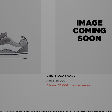
Vans E OLD SKOOL
55,00€
Antes
Ahora
35,00€
3%
Descuento 36%
os! Lo genial de esta marca estadounidense es que es muy transversal y enc