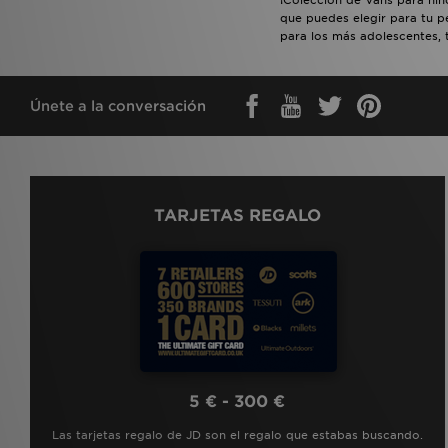
que puedes elegir para tu p
para los más adolescentes, t
Únete a la conversación
TARJETAS REGALO
5 € - 300 €
Las tarjetas regalo de JD son el regalo que estabas buscando.