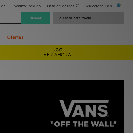
uda
Localizar pedido
Lista de deseos
Selecciona País...
La cesta está vacía
Ofertas
UGG
VER AHORA