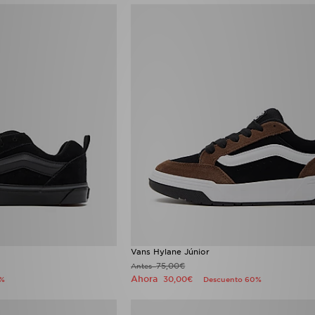
Vans Hylane Júnior
75,00€
Antes
Ahora
30,00€
3%
Descuento 60%