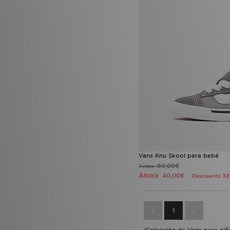
Vans Knu Skool para bebé
60,00€
Antes
Ahora
40,00€
Descuento 3
1
¡Colección de Vans para niñ