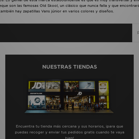
eque son las famosas Old Skool, un clásico que nunca falla y que encontrará
ambién hay zapatillas Vans júnior en varios colores y diseños.
NUESTRAS TIENDAS
Encuentra tu tienda más cercana y sus horarios, ¡para que
puedas recoger y enviar tus pedidos gratis cuando te vaya
bien!