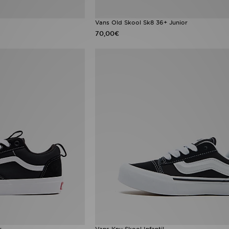
Vans Old Skool Sk8 36+ Junior
70,00€
r
Vans Knu Skool Infantil