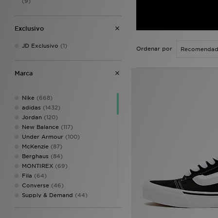
(9)
Exclusivo
JD Exclusivo
(1)
Ordenar por
Marca
Nike
(668)
adidas
(1432)
Jordan
(120)
New Balance
(117)
Under Armour
(100)
McKenzie
(87)
Berghaus
(84)
MONTIREX
(69)
Fila
(64)
Converse
(46)
Supply & Demand
(44)
The North Face
(43)
Pink Soda Sport
(37)