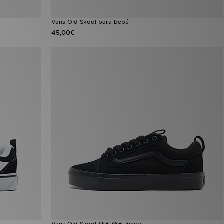
Vans Old Skool para bebé
45,00€
Vans Old Skool Sk8 36+ Junior