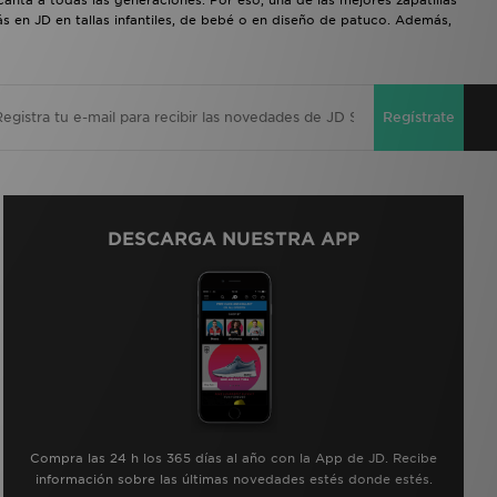
s en JD en tallas infantiles, de bebé o en diseño de patuco. Además,
Regístrate
DESCARGA NUESTRA APP
Compra las 24 h los 365 días al año con la App de JD. Recibe
información sobre las últimas novedades estés donde estés.