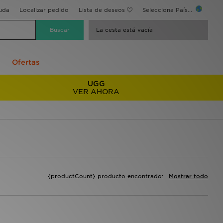
uda
Localizar pedido
Lista de deseos
Selecciona País...
La cesta está vacía
Ofertas
UGG
VER AHORA
{productCount} producto encontrado:
Mostrar todo