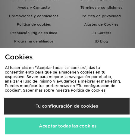
Ayuda y Contacto
Términos y condiciones
Promociones y condiciones
Política de privacidad
Política de cookies
Ajustes de Cookies
Resolución litigios en línea
JD Careers
Programa de afiliados
JD Blog
Sistema interno de información
del grupo JD - Whistleblowing
Cookies
Al hacer clic en "Aceptar todas las cookies", das tu
consentimiento para que se almacenen cookies en tu
dispositivo. Sirven para mejorar la navegación por el sitio,
analizar el uso del mismo y ayudarnos a mejorar el marketing.
Puedes modificar tus preferencias en "Tu configuración de
cookies". Saber más sobre nuestra
Política de cookies
Selecciona País
Tu configuración de cookies
España
Aceptamos las siguientes formas de pago
Aceptar todas las cookies