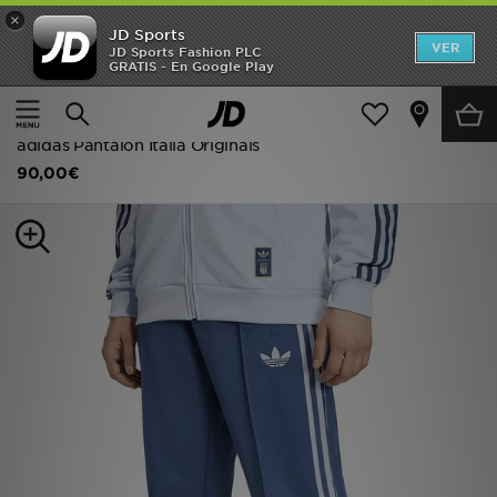
×
JD Sports
Hombre
VER
JD Sports Fashion PLC
GRATIS - En Google Play
Página principal
Hombre
Ropa de hombre
Mujer
Ropa running y fitness
Niños
adidas Pantalón Italia Originals
90,00€
Accesorios
Estilo
Ver Marcas
Deportes & Fitness
JD Fútbol
Ofertas
TARJETA REGALO