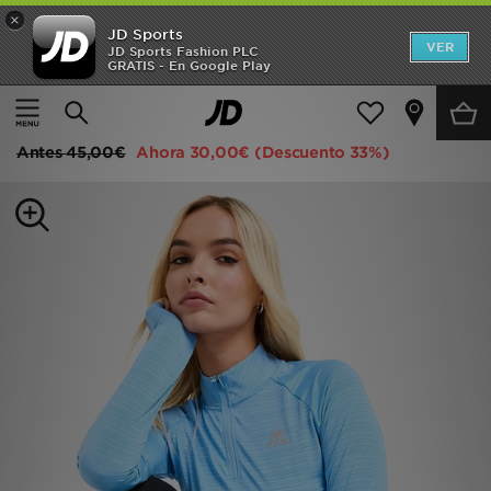
×
JD Sports
Hombre
VER
JD Sports Fashion PLC
GRATIS - En Google Play
Página principal
Mujer
Ropa de mujer
Ropa running y fitness
Mujer
MONTIREX Camiseta Draft 1/4 Zip
Niños
Antes
45,00€
Ahora
30,00€
(Descuento 33%)
Accesorios
Estilo
Ver Marcas
Deportes & Fitness
JD Fútbol
Ofertas
TARJETA REGALO