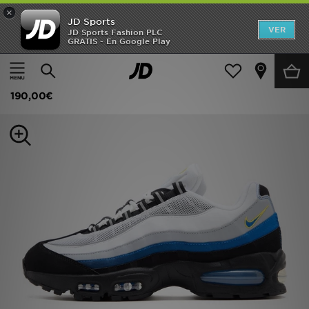
×
JD Sports
Hombre
VER
JD Sports Fashion PLC
GRATIS - En Google Play
Página principal
Hombre
Calzado de hombre
Zapatillas
Mujer
Nike Air Max 95
Niños
190,00€
Accesorios
Estilo
Ver Marcas
Deportes & Fitness
JD Fútbol
Ofertas
TARJETA REGALO