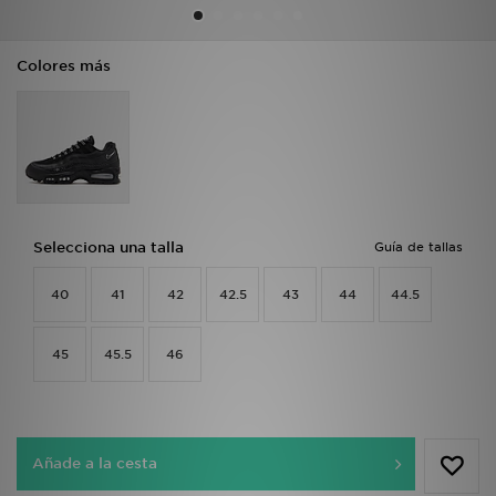
MI JD
Colores más
Selecciona una talla
Guía de tallas
40
41
42
42.5
43
44
44.5
45
45.5
46
Añade a la cesta