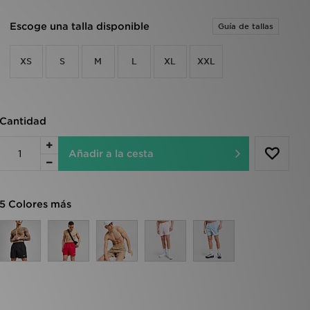
Escoge una talla disponible
Guía de tallas
XS
S
M
L
XL
XXL
Cantidad
Añadir a la cesta
5 Colores más