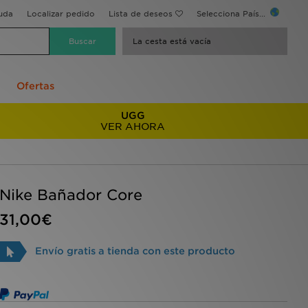
uda
Localizar pedido
Lista de deseos
Selecciona País...
La cesta está vacía
Ofertas
UGG
VER AHORA
Nike Bañador Core
31,00€
Envío gratis a tienda con este producto