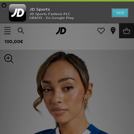
×
JD Sports
Hombre
VER
JD Sports Fashion PLC
GRATIS - En Google Play
Página principal
Mujer
Ropa de mujer
Camisetas
Mujer
Nike Chelsea FC 2025/26 Home Shirt Women's
Niños
100,00€
Accesorios
Estilo
Ver Marcas
Deportes & Fitness
JD Fútbol
Ofertas
TARJETA REGALO