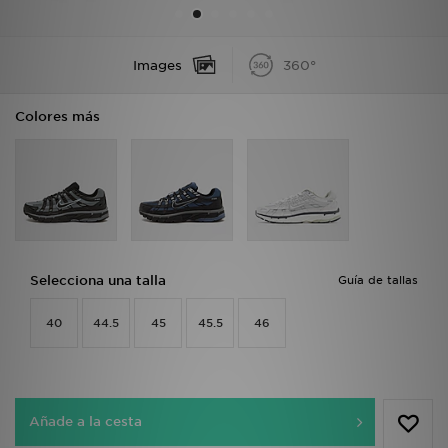
MI JD
Images
360°
Colores más
Selecciona una talla
Guía de tallas
40
44.5
45
45.5
46
Añade a la cesta