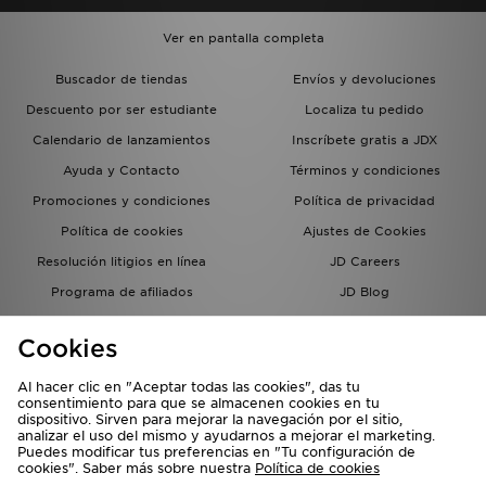
Ver en pantalla completa
Buscador de tiendas
Envíos y devoluciones
Descuento por ser estudiante
Localiza tu pedido
Calendario de lanzamientos
Inscríbete gratis a JDX
Ayuda y Contacto
Términos y condiciones
Promociones y condiciones
Política de privacidad
Política de cookies
Ajustes de Cookies
Resolución litigios en línea
JD Careers
Programa de afiliados
JD Blog
Sistema interno de información
del grupo JD - Whistleblowing
Cookies
Al hacer clic en "Aceptar todas las cookies", das tu
consentimiento para que se almacenen cookies en tu
dispositivo. Sirven para mejorar la navegación por el sitio,
analizar el uso del mismo y ayudarnos a mejorar el marketing.
Puedes modificar tus preferencias en "Tu configuración de
cookies". Saber más sobre nuestra
Política de cookies