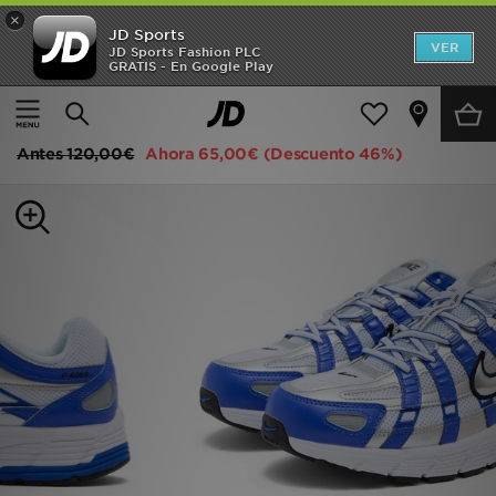
×
JD Sports
Hombre
VER
JD Sports Fashion PLC
GRATIS - En Google Play
Página principal
Hombre
Calzado de hombre
Zapatillas
Mujer
Nike P-6000
Niños
Antes
120,00€
Ahora
65,00€
(Descuento 46%)
Accesorios
Estilo
Ver Marcas
Deportes & Fitness
JD Fútbol
Ofertas
TARJETA REGALO