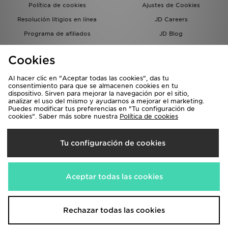
Política de cookies
Ajustes de Cookies
Resolución litigios en línea
JD Careers
Programa de afiliados
JD Blog
Sistema interno de información
del grupo JD - Whistleblowing
Cookies
Al hacer clic en "Aceptar todas las cookies", das tu
consentimiento para que se almacenen cookies en tu
dispositivo. Sirven para mejorar la navegación por el sitio,
analizar el uso del mismo y ayudarnos a mejorar el marketing.
Puedes modificar tus preferencias en "Tu configuración de
cookies". Saber más sobre nuestra
Política de cookies
Selecciona País
Tu configuración de cookies
España
Aceptamos las siguientes formas de pago
Aceptar todas las cookies
Visita nuestra página corporativa en
www.jdplc.com
Rechazar todas las cookies
Copyright © 2026 JD Sports, Todos los derechos reservados.