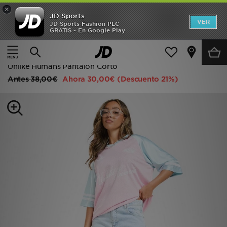
×
JD Sports
Hombre
VER
JD Sports Fashion PLC
GRATIS - En Google Play
Página principal
Mujer
Ropa de mujer
Mujer
Pantalones cortos y shorts
Niños
Unlike Humans Pantalón Corto
Antes
38,00€
Ahora
30,00€
(Descuento 21%)
Accesorios
Estilo
Ver Marcas
Deportes & Fitness
JD Fútbol
Ofertas
TARJETA REGALO