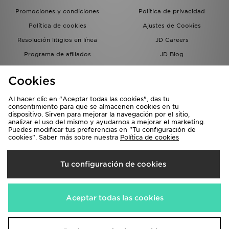
Promociones y condiciones
Política de privacidad
Política de cookies
Ajustes de Cookies
Resolución litigios en línea
JD Careers
Programa de afiliados
JD Blog
Sistema interno de información
del grupo JD - Whistleblowing
Cookies
Al hacer clic en "Aceptar todas las cookies", das tu
consentimiento para que se almacenen cookies en tu
dispositivo. Sirven para mejorar la navegación por el sitio,
analizar el uso del mismo y ayudarnos a mejorar el marketing.
Puedes modificar tus preferencias en "Tu configuración de
cookies". Saber más sobre nuestra
Política de cookies
Selecciona País
Tu configuración de cookies
España
Aceptamos las siguientes formas de pago
Aceptar todas las cookies
Visita nuestra página corporativa en
www.jdplc.com