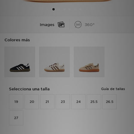
MI JD
Images
360°
Colores más
Selecciona una talla
Guía de tallas
19
20
21
23
24
25.5
26.5
27