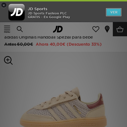
×
JD Sports
Hombre
VER
JD Sports Fashion PLC
GRATIS - En Google Play
Página principal
Niños
Calzado bebé (tallas 16-27)
Mujer
Todas las zapatillas
Niños
adidas Originals Handball Spezial para bebé
Antes
60,00€
Ahora
40,00€
(Descuento 33%)
Accesorios
Estilo
Ver Marcas
Deportes & Fitness
JD Fútbol
Ofertas
TARJETA REGALO