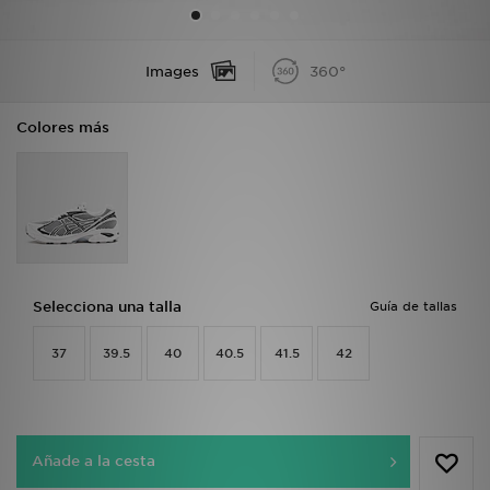
MI JD
Images
360°
Colores más
Selecciona una talla
Guía de tallas
37
39.5
40
40.5
41.5
42
Añade a la cesta