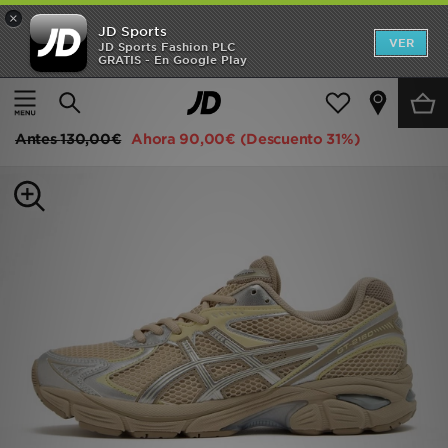
×
JD Sports
Hombre
VER
JD Sports Fashion PLC
GRATIS - En Google Play
Página principal
Mujer
Calzado de mujer
Zapatillas
Mujer
ASICS GT-2160 para mujer
Niños
Antes
130,00€
Ahora
90,00€
(Descuento 31%)
Accesorios
Estilo
Ver Marcas
Deportes & Fitness
JD Fútbol
Ofertas
TARJETA REGALO