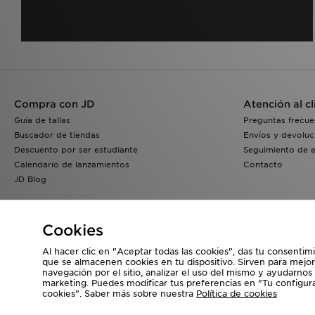
Compra con JD
Atención al cl
Guía de tallas
Preguntas frecue
Buscador de tiendas
Envíos y devoluc
Descuento por ser estudiante
Seguimiento de 
Calendario de lanzamientos
Contacto
JD Blog
Cookies
Al hacer clic en "Aceptar todas las cookies", das tu consentim
que se almacenen cookies en tu dispositivo. Sirven para mejor
navegación por el sitio, analizar el uso del mismo y ayudarnos
Visita nuestra página corporativa en
www.jdplc.com
marketing. Puedes modificar tus preferencias en "Tu configur
cookies". Saber más sobre nuestra
Política de cookies
Copyright © 2026 JD Sports, Todos los derechos reservados.