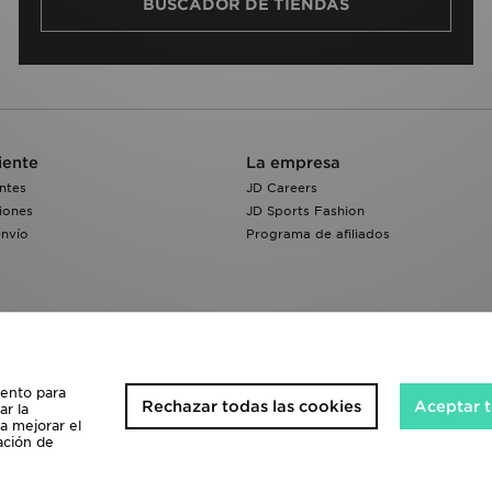
BUSCADOR DE TIENDAS
iente
La empresa
ntes
JD Careers
iones
JD Sports Fashion
envío
Programa de afiliados
iento para
Rechazar todas las cookies
Aceptar t
ar la
 a mejorar el
ación de