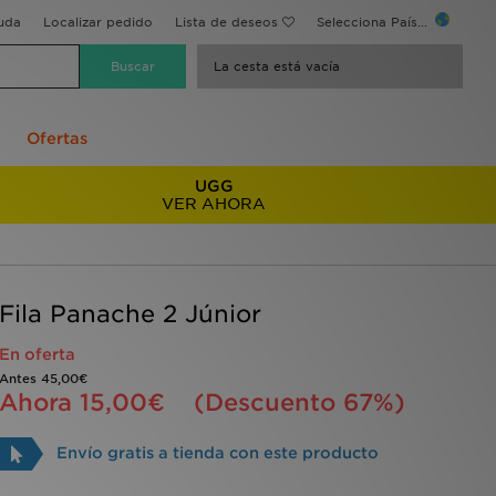
uda
Localizar pedido
Lista de deseos
Selecciona País...
La cesta está vacía
Ofertas
UGG
VER AHORA
Fila Panache 2 Júnior
En oferta
Antes
45,00€
Ahora
15,00€
(Descuento 67%)
Envío gratis a tienda con este producto