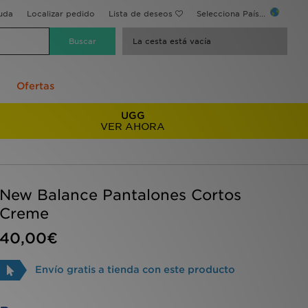
uda
Localizar pedido
Lista de deseos
Selecciona País...
La cesta está vacía
Ofertas
UGG
VER AHORA
New Balance Pantalones Cortos
Creme
40,00€
Envío gratis a tienda con este producto