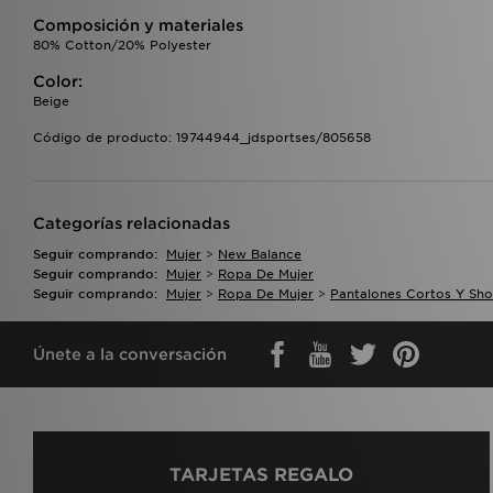
Composición y materiales
80% Cotton/20% Polyester
Color:
Beige
Código de producto: 19744944_jdsportses/805658
Categorías relacionadas
Seguir comprando:
Mujer
>
New Balance
Seguir comprando:
Mujer
>
Ropa De Mujer
Seguir comprando:
Mujer
>
Ropa De Mujer
>
Pantalones Cortos Y Sho
Únete a la conversación
TARJETAS REGALO