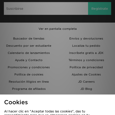
Regístrate
Ver en pantalla completa
Buscador de tiendas
Envíos y devoluciones
Descuento por ser estudiante
Localiza tu pedido
Calendario de lanzamientos
Inscríbete gratis a JDX
Ayuda y Contacto
Términos y condiciones
Promociones y condiciones
Política de privacidad
Política de cookies
Ajustes de Cookies
Resolución litigios en línea
JD Careers
Programa de afiliados
JD Blog
Sistema interno de información
del grupo JD - Whistleblowing
Cookies
Al hacer clic en "Aceptar todas las cookies", das tu