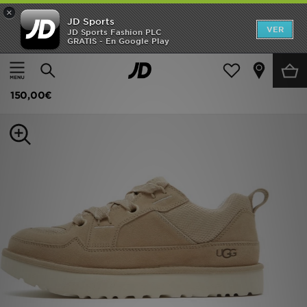
×
JD Sports
Hombre
VER
JD Sports Fashion PLC
GRATIS - En Google Play
Página principal
Hombre
Calzado de hombre
Zapatillas
Mujer
UGG Lowmel Lo
Niños
150,00€
Accesorios
Estilo
Ver Marcas
Deportes & Fitness
JD Fútbol
Ofertas
TARJETA REGALO