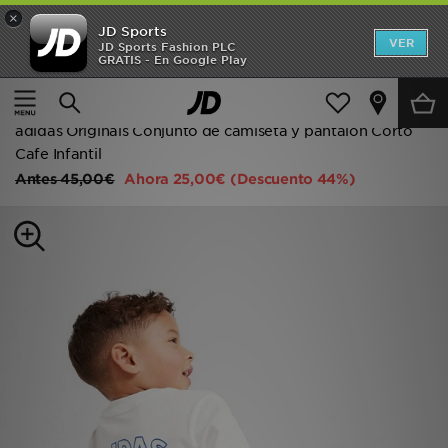
×
JD Sports
Hombre
VER
JD Sports Fashion PLC
GRATIS - En Google Play
Página principal
Niños
Ropa infantil (3-7 años)
Mujer
Camisetas y polos
Niños
adidas Originals Conjunto de camiseta y pantalón Corto
Cafe Infantil
Accesorios
Antes
45,00€
Ahora
25,00€
(Descuento 44%)
Estilo
Ver Marcas
Deportes & Fitness
JD Fútbol
Ofertas
TARJETA REGALO