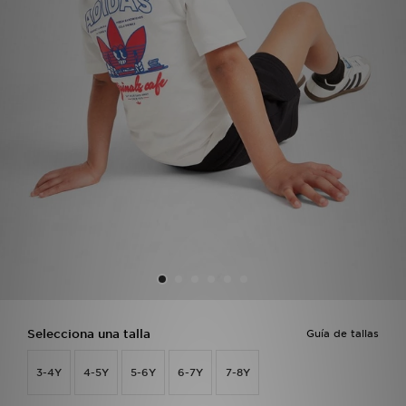
MI JD
Selecciona una talla
Guía de tallas
3-4Y
4-5Y
5-6Y
6-7Y
7-8Y