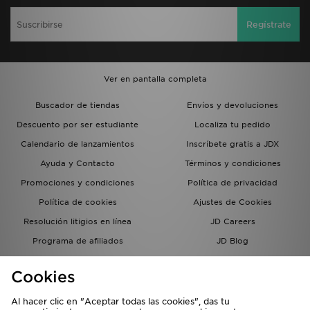
Regístrate
Ver en pantalla completa
Buscador de tiendas
Envíos y devoluciones
Descuento por ser estudiante
Localiza tu pedido
Calendario de lanzamientos
Inscríbete gratis a JDX
Ayuda y Contacto
Términos y condiciones
Promociones y condiciones
Política de privacidad
Política de cookies
Ajustes de Cookies
Resolución litigios en línea
JD Careers
Programa de afiliados
JD Blog
Sistema interno de información
del grupo JD - Whistleblowing
Cookies
Al hacer clic en "Aceptar todas las cookies", das tu