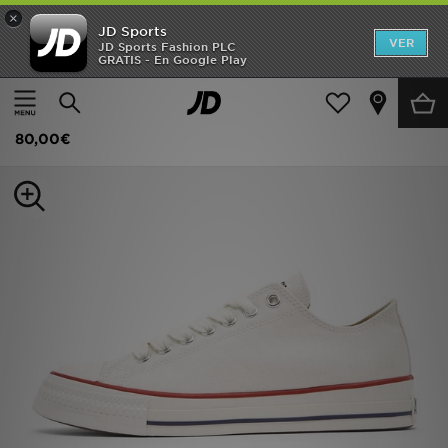
×
JD Sports
Hombre
VER
JD Sports Fashion PLC
GRATIS - En Google Play
Página principal
Hombre
Calzado de hombre
Zapatillas
Mujer
Converse Chuck Taylor All Star Throwback Ox
Niños
80,00€
Accesorios
Estilo
Ver Marcas
Deportes & Fitness
JD Fútbol
Ofertas
TARJETA REGALO