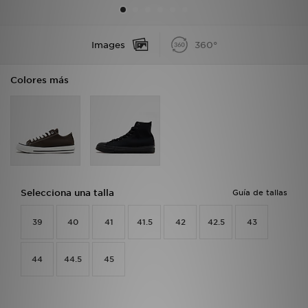
MI JD
Images
360°
Colores más
Selecciona una talla
Guía de tallas
39
40
41
41.5
42
42.5
43
44
44.5
45