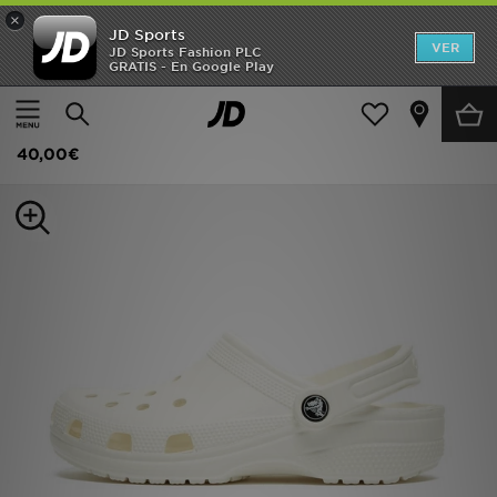
×
JD Sports
Hombre
VER
JD Sports Fashion PLC
GRATIS - En Google Play
Página principal
Niños
Mujer
Crocs Classic Clog Júnior
Niños
40,00€
Accesorios
Estilo
Ver Marcas
Deportes & Fitness
JD Fútbol
Ofertas
TARJETA REGALO