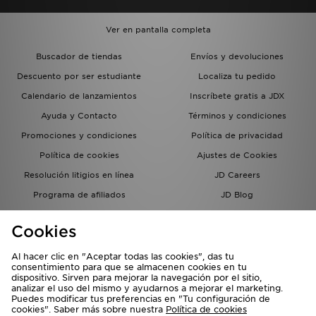
Ver en pantalla completa
Buscador de tiendas
Envíos y devoluciones
Descuento por ser estudiante
Localiza tu pedido
Calendario de lanzamientos
Inscríbete gratis a JDX
Ayuda y Contacto
Términos y condiciones
Promociones y condiciones
Política de privacidad
Política de cookies
Ajustes de Cookies
Resolución litigios en línea
JD Careers
Programa de afiliados
JD Blog
Sistema interno de información
del grupo JD - Whistleblowing
Cookies
Al hacer clic en "Aceptar todas las cookies", das tu
consentimiento para que se almacenen cookies en tu
dispositivo. Sirven para mejorar la navegación por el sitio,
analizar el uso del mismo y ayudarnos a mejorar el marketing.
Puedes modificar tus preferencias en "Tu configuración de
cookies". Saber más sobre nuestra
Política de cookies