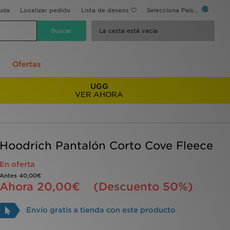
uda
Localizar pedido
Lista de deseos
Selecciona País...
La cesta está vacía
Ofertas
UGG
VER AHORA
Hoodrich Pantalón Corto Cove Fleece
En oferta
Antes
40,00€
Ahora
20,00€
(Descuento 50%)
Envío gratis a tienda con este producto