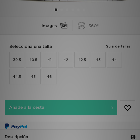
MI JD
Images
360°
Selecciona una talla
Guía de tallas
39.5
40.5
41
42
42.5
43
44
44.5
45
46
Añade a la cesta
Descripción