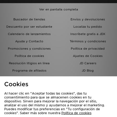
Ver en pantalla completa
Buscador de tiendas
Envíos y devoluciones
Descuento por ser estudiante
Localiza tu pedido
Calendario de lanzamientos
Inscríbete gratis a JDX
Ayuda y Contacto
Términos y condiciones
Promociones y condiciones
Política de privacidad
Política de cookies
Ajustes de Cookies
Resolución litigios en línea
JD Careers
Programa de afiliados
JD Blog
Sistema interno de información
del grupo JD - Whistleblowing
Cookies
Al hacer clic en "Aceptar todas las cookies", das tu
consentimiento para que se almacenen cookies en tu
dispositivo. Sirven para mejorar la navegación por el sitio,
analizar el uso del mismo y ayudarnos a mejorar el marketing.
Puedes modificar tus preferencias en "Tu configuración de
cookies". Saber más sobre nuestra
Política de cookies