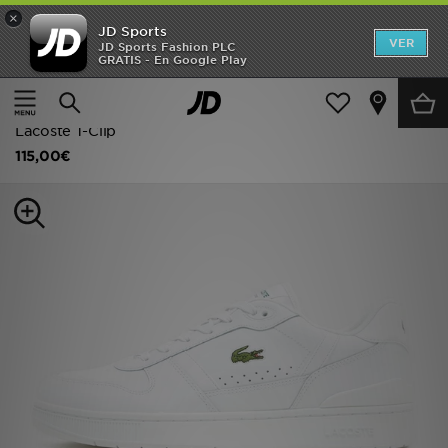
×
JD Sports
Hombre
VER
JD Sports Fashion PLC
GRATIS - En Google Play
Página principal
Hombre
Calzado de hombre
Zapatillas
Mujer
Zapatillas clásicas
Niños
Lacoste T-Clip
115,00€
Accesorios
Estilo
Ver Marcas
Deportes & Fitness
JD Fútbol
Ofertas
TARJETA REGALO