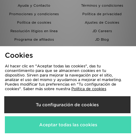
Ayuda y Contacto
Términos y condiciones
Promociones y condiciones
Política de privacidad
Política de cookies
Ajustes de Cookies
Resolución litigios en línea
JD Careers
Programa de afiliados
JD Blog
Sistema interno de información
del grupo JD - Whistleblowing
Cookies
Al hacer clic en "Aceptar todas las cookies", das tu
consentimiento para que se almacenen cookies en tu
dispositivo. Sirven para mejorar la navegación por el sitio,
analizar el uso del mismo y ayudarnos a mejorar el marketing.
Puedes modificar tus preferencias en "Tu configuración de
cookies". Saber más sobre nuestra
Política de cookies
Selecciona País
Tu configuración de cookies
España
Aceptamos las siguientes formas de pago
Aceptar todas las cookies