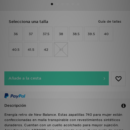
MI JD
Selecciona una talla
Guía de tallas
36
37
37.5
38
38.5
39.5
40
40.5
41.5
42
43
Añade a la cesta
Descripción
Energía retro de New Balance. Estas zapatillas 740 para mujer están
confeccionadas en malla transpirable con revestimientos sintéticos
duraderos. Cuentan con un cuello acolchado para mayor sujeción.