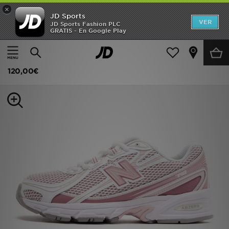
×
JD Sports
Hombre
VER
JD Sports Fashion PLC
GRATIS - En Google Play
Página principal
Mujer
Calzado de mujer
Zapatillas
Mujer
New Balance 740 para mujer
Niños
120,00€
Accesorios
Estilo
Ver Marcas
Deportes & Fitness
JD Fútbol
Ofertas
TARJETA REGALO