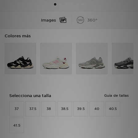
MI JD
Images
360°
Colores más
Selecciona una talla
Guía de tallas
37
37.5
38
38.5
39.5
40
40.5
41.5