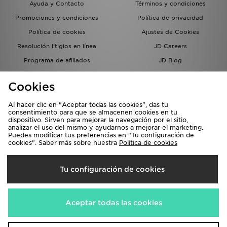
Ayuda y Contacto
Términos y condiciones
Promociones y condiciones
Política de privacidad
Política de cookies
Ajustes de Cookies
Resolución litigios en línea
JD Careers
Programa de afiliados
JD Blog
Sistema interno de información
del grupo JD - Whistleblowing
Cookies
Al hacer clic en "Aceptar todas las cookies", das tu
consentimiento para que se almacenen cookies en tu
dispositivo. Sirven para mejorar la navegación por el sitio,
analizar el uso del mismo y ayudarnos a mejorar el marketing.
Puedes modificar tus preferencias en "Tu configuración de
cookies". Saber más sobre nuestra
Política de cookies
Selecciona País
Tu configuración de cookies
España
Aceptamos las siguientes formas de pago
Aceptar todas las cookies