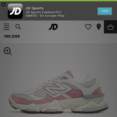
×
JD Sports
Hombre
VER
JD Sports Fashion PLC
GRATIS - En Google Play
Página principal
Mujer
Calzado de mujer
Zapatillas
Mujer
New Balance 9060 para mujer
Niños
190,00€
Accesorios
Estilo
Ver Marcas
Deportes & Fitness
JD Fútbol
Ofertas
TARJETA REGALO