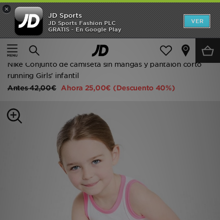
×
JD Sports
Hombre
VER
JD Sports Fashion PLC
GRATIS - En Google Play
Página principal
Niños
Ropa infantil (3-7 años)
Mujer
Conjunto camiseta y shorts
Niños
Nike Conjunto de camiseta sin mangas y pantalón corto
running Girls' infantil
Accesorios
Antes
42,00€
Ahora
25,00€
(Descuento 40%)
Estilo
Ver Marcas
Deportes & Fitness
JD Fútbol
Ofertas
TARJETA REGALO