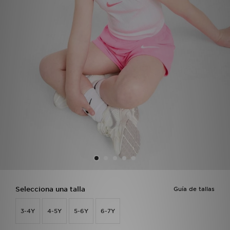
MI JD
Selecciona una talla
Guía de tallas
3-4Y
4-5Y
5-6Y
6-7Y