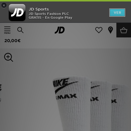
×
JD Sports
Hombre
VER
JD Sports Fashion PLC
GRATIS - En Google Play
Página principal
Hombre
Accesorios de hombre
Calcetines
Mujer
Nike Pack de 3 calcetines Air Max Crew
Niños
20,00€
Accesorios
Estilo
Ver Marcas
Deportes & Fitness
JD Fútbol
Ofertas
TARJETA REGALO