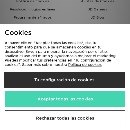
Política de cookies
Ajustes de Cookies
Resolución litigios en línea
JD Careers
Programa de afiliados
JD Blog
Sistema interno de información
del grupo JD - Whistleblowing
Cookies
Al hacer clic en "Aceptar todas las cookies", das tu
consentimiento para que se almacenen cookies en tu
dispositivo. Sirven para mejorar la navegación por el sitio,
analizar el uso del mismo y ayudarnos a mejorar el marketing.
Puedes modificar tus preferencias en "Tu configuración de
cookies". Saber más sobre nuestra
Política de cookies
Selecciona País
Tu configuración de cookies
España
Aceptamos las siguientes formas de pago
Aceptar todas las cookies
Visita nuestra página corporativa en
www.jdplc.com
Rechazar todas las cookies
Copyright © 2026 JD Sports, Todos los derechos reservados.