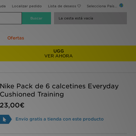
uda
Localizar pedido
Lista de deseos
Selecciona País...
La cesta está vacía
Ofertas
UGG
VER AHORA
Nike Pack de 6 calcetines Everyday
Cushioned Training
23,00€
Envío gratis a tienda con este producto