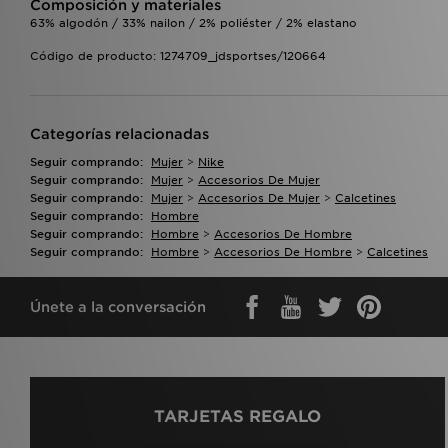
Composición y materiales
63% algodón / 33% nailon / 2% poliéster / 2% elastano
Código de producto: 1274709_jdsportses/120664
Categorías relacionadas
Seguir comprando:
Mujer
>
Nike
Seguir comprando:
Mujer
>
Accesorios De Mujer
Seguir comprando:
Mujer
>
Accesorios De Mujer
>
Calcetines
Seguir comprando:
Hombre
Seguir comprando:
Hombre
>
Accesorios De Hombre
Seguir comprando:
Hombre
>
Accesorios De Hombre
>
Calcetines
Únete a la conversación
TARJETAS REGALO