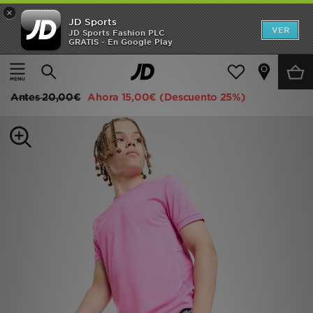
×
JD Sports
Hombre
VER
JD Sports Fashion PLC
GRATIS - En Google Play
Página principal
Niños
Ropa juvenil (8-15 años)
Mujer
Nike Pantalón Corto Dri-FIT Academy Júnior
Niños
Antes
20,00€
Ahora
15,00€
(Descuento 25%)
Accesorios
Estilo
Ver Marcas
Deportes & Fitness
JD Fútbol
Ofertas
TARJETA REGALO