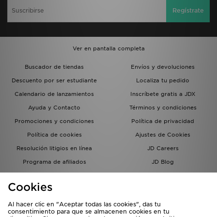
Regístrate
Ver en pantalla completa
Buscador de tiendas
Envíos y devoluciones
Descuento por ser estudiante
Localiza tu pedido
Calendario de lanzamientos
Inscríbete gratis a JDX
Ayuda y Contacto
Términos y condiciones
Promociones y condiciones
Política de privacidad
Política de cookies
Ajustes de Cookies
Resolución litigios en línea
JD Careers
Programa de afiliados
JD Blog
Sistema interno de información
del grupo JD - Whistleblowing
Cookies
Al hacer clic en "Aceptar todas las cookies", das tu
consentimiento para que se almacenen cookies en tu