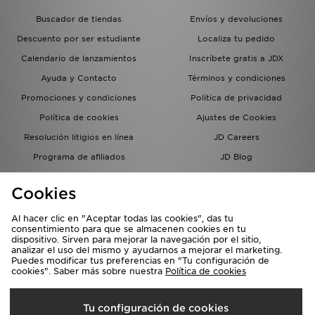
Buscador de tiendas
Envíos y devoluciones
Descuento por ser estudiante
Localiza tu pedido
Calendario de lanzamientos
Inscríbete gratis a JDX
Ayuda y Contacto
Términos y condiciones
Promociones y condiciones
Política de privacidad
Política de cookies
Ajustes de Cookies
Resolución litigios en línea
JD Careers
Programa de afiliados
JD Blog
Sistema interno de información
del grupo JD - Whistleblowing
Cookies
Al hacer clic en "Aceptar todas las cookies", das tu
consentimiento para que se almacenen cookies en tu
dispositivo. Sirven para mejorar la navegación por el sitio,
analizar el uso del mismo y ayudarnos a mejorar el marketing.
Puedes modificar tus preferencias en "Tu configuración de
cookies". Saber más sobre nuestra
Política de cookies
Selecciona País
Tu configuración de cookies
España