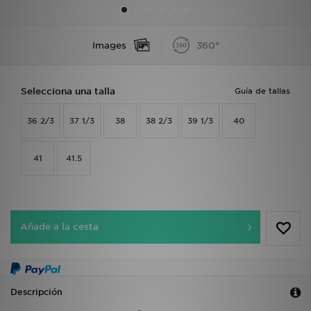
MI JD
Images
360°
Selecciona una talla
Guía de tallas
36 2/3
37 1/3
38
38 2/3
39 1/3
40
41
41.5
Añade a la cesta
Descripción