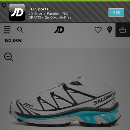
×
JD Sports
Hombre
VER
JD Sports Fashion PLC
GRATIS - En Google Play
Página principal
Mujer
Calzado de mujer
Zapatillas
Mujer
Salomon XT-6 para mujer
Niños
180,00€
Accesorios
Estilo
Ver Marcas
Deportes & Fitness
JD Fútbol
Ofertas
TARJETA REGALO