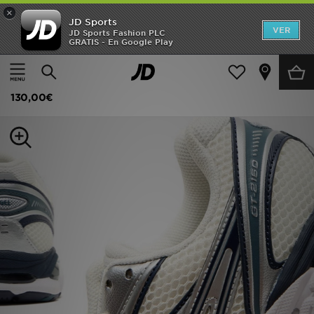
×
JD Sports
Hombre
VER
JD Sports Fashion PLC
GRATIS - En Google Play
Página principal
Mujer
Calzado de mujer
Zapatillas
Mujer
ASICS GT-2160 para mujer
Niños
130,00€
Accesorios
Estilo
Ver Marcas
Deportes & Fitness
JD Fútbol
Ofertas
TARJETA REGALO