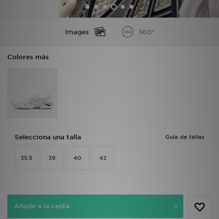
MI JD
Images
360°
Colores más
Selecciona una talla
Guía de tallas
35.5
39
40
42
Añade a la cesta