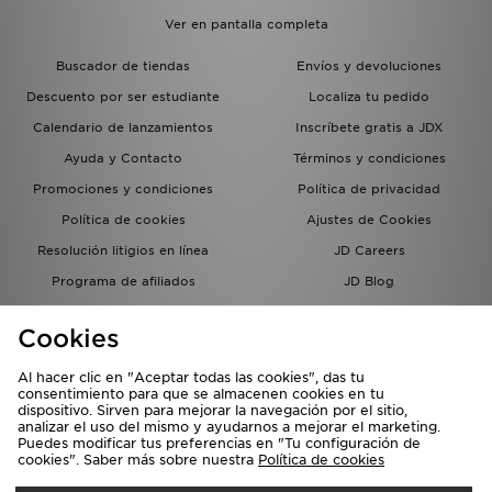
Ver en pantalla completa
Buscador de tiendas
Envíos y devoluciones
Descuento por ser estudiante
Localiza tu pedido
Calendario de lanzamientos
Inscríbete gratis a JDX
Ayuda y Contacto
Términos y condiciones
Promociones y condiciones
Política de privacidad
Política de cookies
Ajustes de Cookies
Resolución litigios en línea
JD Careers
Programa de afiliados
JD Blog
Sistema interno de información
del grupo JD - Whistleblowing
Cookies
Al hacer clic en "Aceptar todas las cookies", das tu
consentimiento para que se almacenen cookies en tu
dispositivo. Sirven para mejorar la navegación por el sitio,
analizar el uso del mismo y ayudarnos a mejorar el marketing.
Puedes modificar tus preferencias en "Tu configuración de
cookies". Saber más sobre nuestra
Política de cookies
Selecciona País