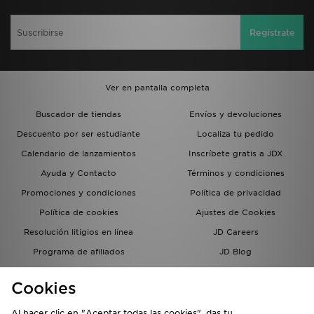
Regístrate
Ver en pantalla completa
Buscador de tiendas
Envíos y devoluciones
Descuento por ser estudiante
Localiza tu pedido
Calendario de lanzamientos
Inscríbete gratis a JDX
Ayuda y Contacto
Términos y condiciones
Promociones y condiciones
Política de privacidad
Política de cookies
Ajustes de Cookies
Resolución litigios en línea
JD Careers
Programa de afiliados
JD Blog
Sistema interno de información
del grupo JD - Whistleblowing
Cookies
Al hacer clic en "Aceptar todas las cookies", das tu