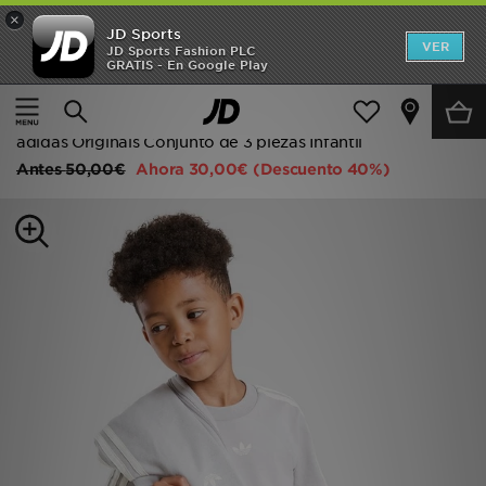
×
JD Sports
Hombre
VER
JD Sports Fashion PLC
GRATIS - En Google Play
Página principal
Niños
Ropa infantil (3-7 años)
Mujer
Conjunto camiseta y shorts
Niños
adidas Originals Conjunto de 3 piezas Infantil
Antes
50,00€
Ahora
30,00€
(Descuento 40%)
Accesorios
Estilo
Ver Marcas
Deportes & Fitness
JD Fútbol
Ofertas
TARJETA REGALO