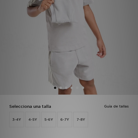
MI JD
Selecciona una talla
Guía de tallas
3-4Y
4-5Y
5-6Y
6-7Y
7-8Y