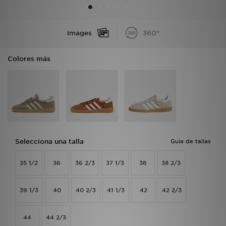
MI JD
Images
360°
Colores más
Selecciona una talla
Guía de tallas
35 1/2
36
36 2/3
37 1/3
38
38 2/3
39 1/3
40
40 2/3
41 1/3
42
42 2/3
44
44 2/3