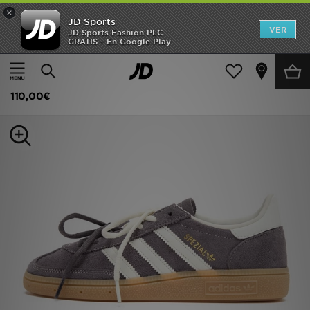
×
JD Sports
Hombre
VER
JD Sports Fashion PLC
GRATIS - En Google Play
Página principal
Mujer
Calzado de mujer
Zapatillas
Mujer
adidas Originals Handball Spezial
Niños
110,00€
Accesorios
Estilo
Ver Marcas
Deportes & Fitness
JD Fútbol
Ofertas
TARJETA REGALO