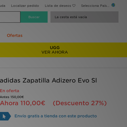
uda
Localizar pedido
Lista de deseos
Selecciona País...
La cesta está vacía
Ofertas
UGG
VER AHORA
adidas Zapatilla Adizero Evo Sl
En oferta
Antes
150,00€
Ahora
110,00€
(Descuento 27%)
Envío gratis a tienda con este producto