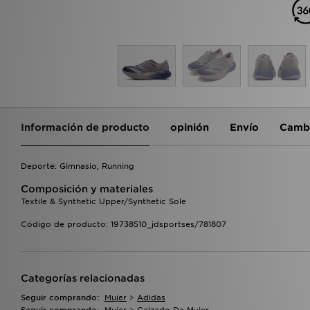
Información de producto
opinión
Envío
Cambi
Deporte: Gimnasio, Running
Composición y materiales
Textile & Synthetic Upper/Synthetic Sole
Código de producto: 19738510_jdsportses/781807
Categorías relacionadas
Seguir comprando:
Mujer
>
Adidas
Seguir comprando:
Mujer
>
Calzado De Mujer