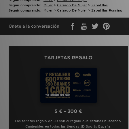
Seguir comprando:
Mujer
>
Calzado De Mujer
>
Zapatillas
Seguir comprando:
Mujer
>
Calzado De Mujer
>
Zapatillas Running
Únete a la conversación
TARJETAS REGALO
5 € - 300 €
Las tarjetas regalo de JD son el regalo que estabas buscando.
Canjeables en todas las tiendas JD Sports España.