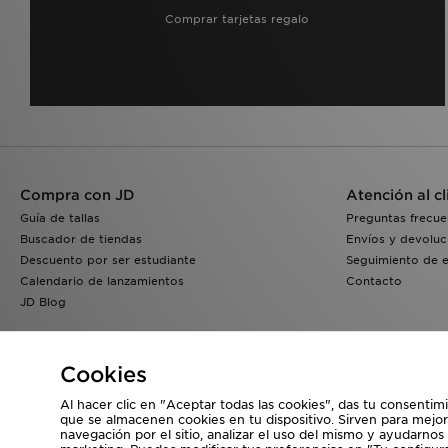
Comprar tarjetas regalo
Compra con JD
Atención al cl
Guía de tallas
Preguntas frecue
Buscador de tiendas
Envíos y devoluc
Descuento por ser estudiante
Seguimiento de 
Calendario de lanzamientos
Contacto
JD Blog
Cookies
Al hacer clic en "Aceptar todas las cookies", das tu consentim
que se almacenen cookies en tu dispositivo. Sirven para mejor
navegación por el sitio, analizar el uso del mismo y ayudarnos
Visita nuestra página corporativa en
www.jdplc.com