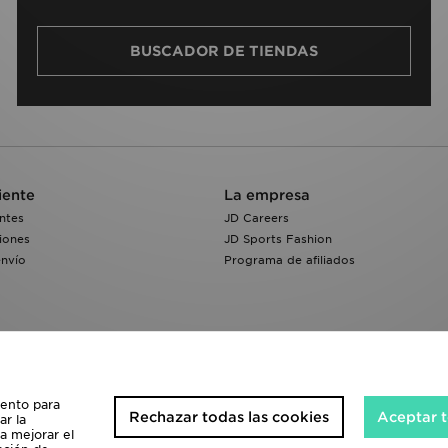
BUSCADOR DE TIENDAS
iente
La empresa
ntes
JD Careers
iones
JD Sports Fashion
envío
Programa de afiliados
iento para
Rechazar todas las cookies
Aceptar t
ar la
 a mejorar el