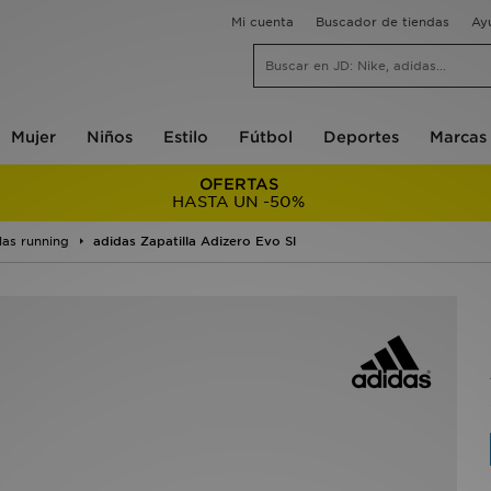
Mi cuenta
Buscador de tiendas
Ay
Mujer
Niños
Estilo
Fútbol
Deportes
Marcas
OFERTAS
HASTA UN -50%
las running
adidas Zapatilla Adizero Evo Sl