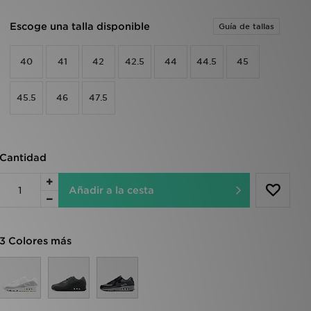
Escoge una talla disponible
Guía de tallas
40
41
42
42.5
44
44.5
45
45.5
46
47.5
Cantidad
Añadir a la cesta
3 Colores más