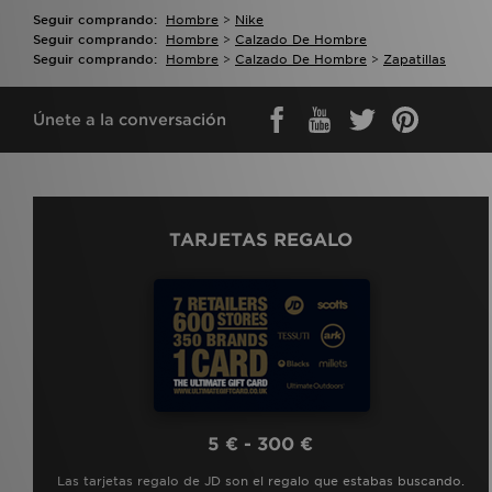
Seguir comprando:
Hombre
>
Nike
Seguir comprando:
Hombre
>
Calzado De Hombre
Seguir comprando:
Hombre
>
Calzado De Hombre
>
Zapatillas
Únete a la conversación
TARJETAS REGALO
5 € - 300 €
Las tarjetas regalo de JD son el regalo que estabas buscando.