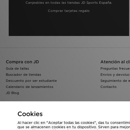
Canjeables en todas las tiendas JD Sports España.
Comprar tarjetas regalo
Compra con JD
Atención al cl
Guía de tallas
Preguntas frecue
Buscador de tiendas
Envíos y devoluc
Descuento por ser estudiante
Seguimiento de 
Calendario de lanzamientos
Contacto
JD Blog
Cookies
Al hacer clic en "Aceptar todas las cookies", das tu consentim
que se almacenen cookies en tu dispositivo. Sirven para mejor