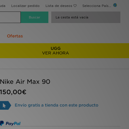
uda
Localizar pedido
Lista de deseos
Selecciona País...
La cesta está vacía
Ofertas
UGG
VER AHORA
Nike Air Max 90
150,00€
Envío gratis a tienda con este producto